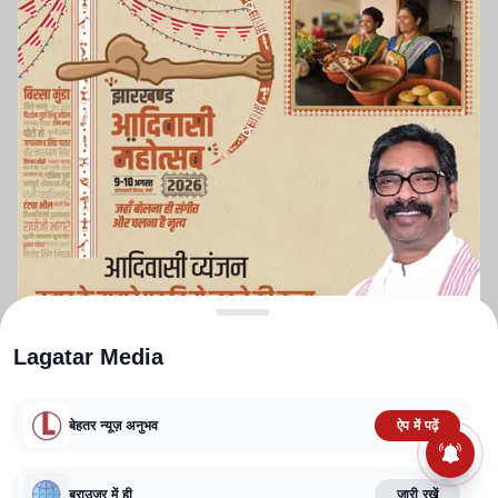
Lagatar Media
बेहतर न्यूज़ अनुभव
ऐप में पढ़ें
ABOUT US
CONTACT US
PRIVACY POLICY
TERMS AND CONDITIONS
ब्राउज़र में ही
जारी रखें
CORRECTIONS POLICY
EDITORIAL GUIDELINES
FACT CHECKING POLICY