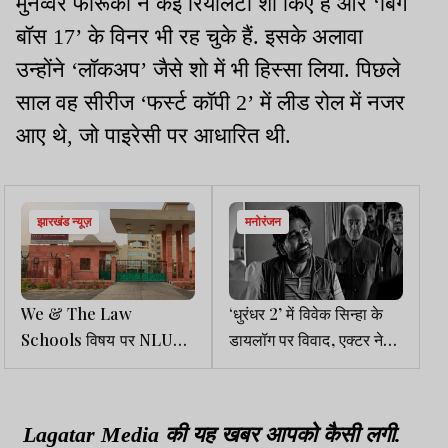
मुनव्वर फारूकी ने कई रियलिटी शो किए हैं और ‘बिग
बॉस 17’ के विनर भी रह चुके हैं. इसके अलावा
उन्होंने ‘लॉकअप’ जैसे शो में भी हिस्सा लिया. पिछले
साल वह सीरीज ‘फर्स्ट कॉपी 2’ में लीड रोल में नजर
आए थे, जो पाइरेसी पर आधारित थी.
झारखंड न्यूज़
मनोरंजन
We & The Law
‘धुरंधर 2’ में विवेक सिन्हा के
Schools विषय पर NLU
डायलॉग पर विवाद, एक्टर ने
दिल्ली में अकादमिक कॉन्क्लेव
वीडियो में सफाई दी
27 मार्च को
Lagatar Media की यह खबर आपको कैसी लगी.