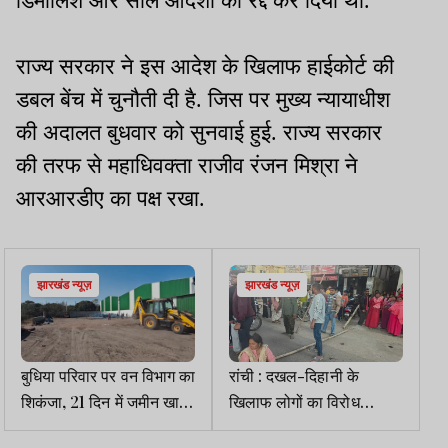
डिमोलिश और सील आदेशों को रद्द कर दिया था.
राज्य सरकार ने इस आदेश के खिलाफ हाईकोर्ट की
डबल बेंच में चुनौती दी है. जिस पर मुख्य न्यायाधीश
की अदालत बुधवार को सुनवाई हुई. राज्य सरकार
की तरफ से महाधिवक्ता राजीव रंजन मिश्रा ने
आरआरडीए का पक्ष रखा.
झारखंड न्यूज़
झारखंड न्यूज़
बुधिया परिवार पर वन विभाग का
रांची : दखल-दिहानी के
शिकंजा, 21 दिन में जमीन खाली
खिलाफ लोगों का विरोध
करने का आदेश
प्रदर्शन, रातू रोड जाम