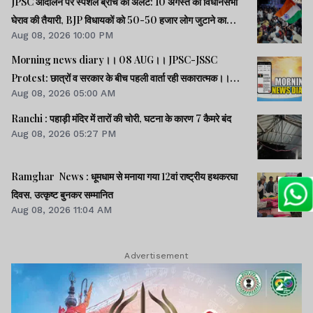
JPSC आंदोलन पर स्पेशल ब्रांच का अलर्ट: 10 अगस्त को विधानसभा
घेराव की तैयारी, BJP विधायकों को 50-50 हजार लोग जुटाने का
Aug 08, 2026 10:00 PM
टास्क
Morning news diary।। 08 AUG।। JPSC-JSSC
Protest: छात्रों व सरकार के बीच पहली वार्ता रही सकारात्मक।।
Aug 08, 2026 05:00 AM
साइबर क्राइम मामलों की जांच में झारखंड पुलिस फिसड्डी।।संसद में
विपक्षी दलों का हंगामा, कार्यवाही स्थगित।। समेत कई खबरें व वीडियो.
Ranchi : पहाड़ी मंदिर में तारों की चोरी, घटना के कारण 7 कैमरे बंद
Aug 08, 2026 05:27 PM
Ramghar News : धूमधाम से मनाया गया 12वां राष्ट्रीय हथकरघा
दिवस, उत्कृष्ट बुनकर सम्मानित
Aug 08, 2026 11:04 AM
Advertisement