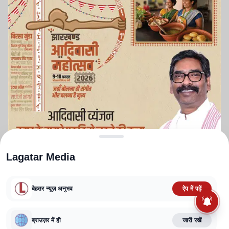
Lagatar Media
बेहतर न्यूज़ अनुभव
ऐप में पढ़ें
ABOUT US
CONTACT US
PRIVACY POLICY
TERMS AND CONDITIONS
CORRECTIONS POLICY
EDITORIAL GUIDELINES
FACT CHECKING POLICY
ब्राउज़र में ही
जारी रखें