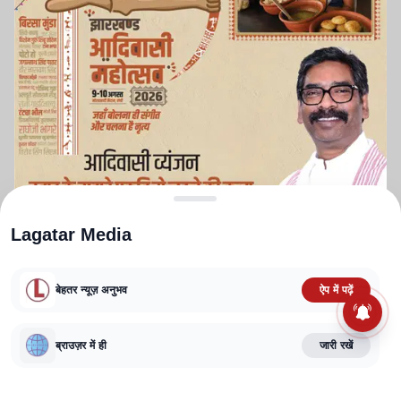
Lagatar Media
बेहतर न्यूज़ अनुभव
ऐप में पढ़ें
ABOUT US
CONTACT US
PRIVACY POLICY
TERMS AND CONDITIONS
ब्राउज़र में ही
जारी रखें
CORRECTIONS POLICY
EDITORIAL GUIDELINES
FACT CHECKING POLICY
Copyright
2025-2026
Lagatar Media Pvt. Ltd.