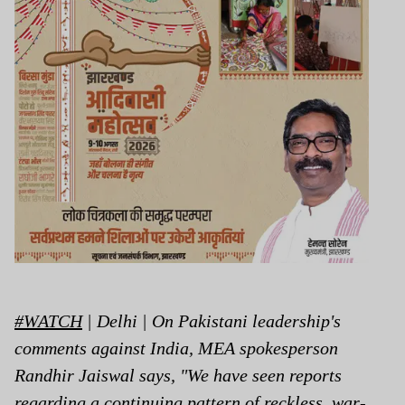
#WATCH
| Delhi | On Pakistani leadership's
comments against India, MEA spokesperson
Randhir Jaiswal says, "We have seen reports
regarding a continuing pattern of reckless, war-