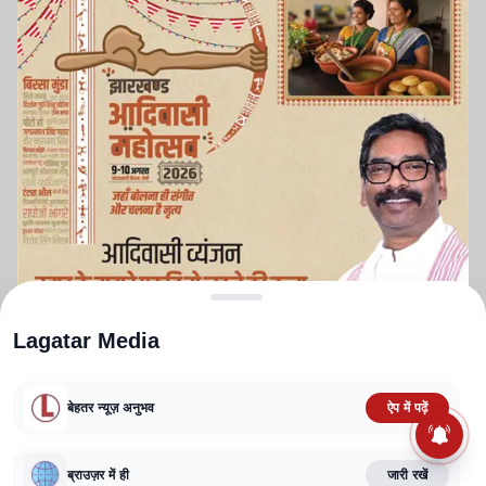
Lagatar Media
बेहतर न्यूज़ अनुभव
ऐप में पढ़ें
ABOUT US
CONTACT US
PRIVACY POLICY
TERMS AND CONDITIONS
ब्राउज़र में ही
जारी रखें
CORRECTIONS POLICY
EDITORIAL GUIDELINES
FACT CHECKING POLICY