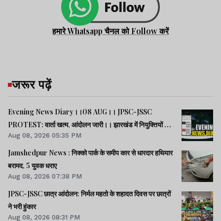
हमारे Whatsapp चैनल को Follow करें
जरूर पढ़ें
Evening News Diary।।08 AUG।। JPSC-JSSC
PROTEST: वार्ता खत्म, आंदोलन जारी।। झारखंड में नियुक्तियों में
Aug 08, 2026 05:35 PM
भ्रष्टाचार-01: विधानसभा से हुई शुरूआत।। महिला आरक्षण कानून
लागू में देर क्यों -राहुल।। समेत अन्य खबरें व वीडियो।।
Jamshedpur News : निक्को पार्क के समीप कार से धारदार हथियार
बरामद, 5 युवक धराए
Aug 08, 2026 07:38 PM
JPSC-JSSC छात्र आंदोलन: निर्मल महतो के शहादत दिवस पर छात्रों
ने भरी हुंकार
Aug 08, 2026 08:31 PM