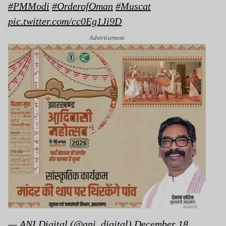
#PMModi
#OrderofOman
#Muscat
pic.twitter.com/cc0Eg1Ji9D
Advertisement
— ANI Digital (@ani_digital)
December 18,