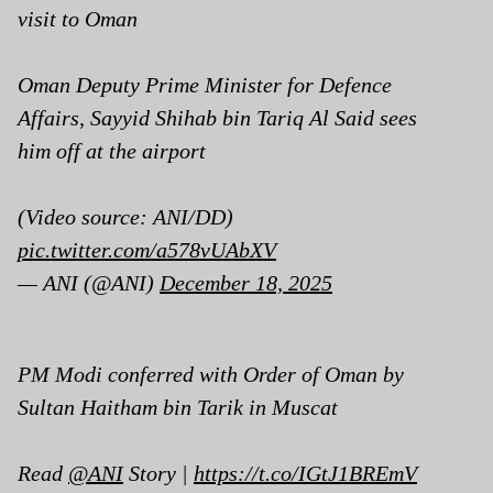
visit to Oman
Oman Deputy Prime Minister for Defence
Affairs, Sayyid Shihab bin Tariq Al Said sees
him off at the airport
(Video source: ANI/DD)
pic.twitter.com/a578vUAbXV
— ANI (@ANI)
December 18, 2025
PM Modi conferred with Order of Oman by
Sultan Haitham bin Tarik in Muscat
Read
@ANI
Story |
https://t.co/IGtJ1BREmV