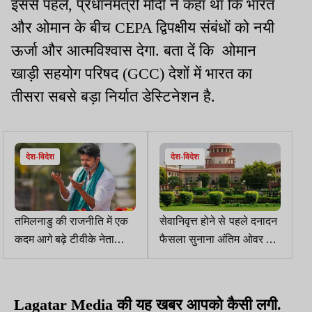
इससे पहले, प्रधानमंत्री मोदी ने कहा था कि भारत
और ओमान के बीच CEPA द्विपक्षीय संबंधों को नयी
ऊर्जा और आत्मविश्वास देगा. बता दें कि ओमान
खाड़ी सहयोग परिषद (GCC) देशों में भारत का
तीसरा सबसे बड़ा निर्यात डेस्टिनेशन है.
देश-विदेश
देश-विदेश
तमिलनाडु की राजनीति में एक
सेवानिवृत्त होने से पहले दनादन
कदम आगे बढ़े टीवीके नेता
फैसला सुनाना अंतिम ओवर में
विजय, डीएमके को evil
छक्के मारने जैसा, सुप्रीम कोर्ट
force करार दिया
ने सस्पैंड जज को हाईकोर्ट जाने
को कहा
Lagatar Media
की यह खबर आपको कैसी लगी.