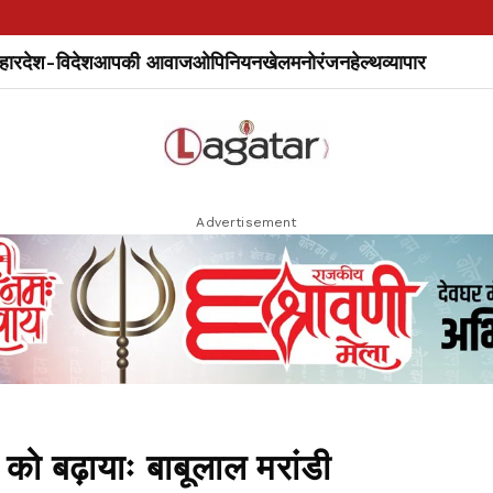
हार
देश-विदेश
आपकी आवाज
ओपिनियन
खेल
मनोरंजन
हेल्थ
व्यापार
Advertisement
 को बढ़ायाः बाबूलाल मरांडी