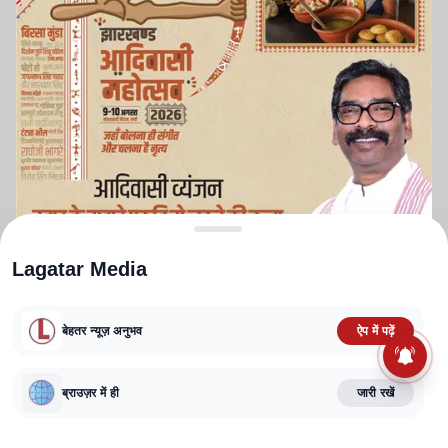
Lagatar Media
बेहतर न्यूज़ अनुभव
ऐप में पढ़ें
ABOUT US
CONTACT US
PRIVACY POLICY
TERMS AND CONDITIONS
CORRECTIONS POLICY
EDITORIAL GUIDELINES
FACT CHECKING POLICY
ब्राउज़र में ही
जारी रखें
Copyright
2025-2026
Lagatar Media Pvt. Ltd.