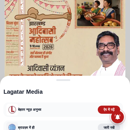
Lagatar Media
बेहतर न्यूज़ अनुभव
ऐप में पढ़ें
ABOUT US
CONTACT US
PRIVACY POLICY
TERMS AND CONDITIONS
CORRECTIONS POLICY
EDITORIAL GUIDELINES
FACT CHECKING POLICY
ब्राउज़र में ही
जारी रखें