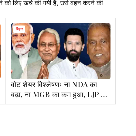
तने को लिए खर्च की गयी है, उसे वहन करने की
बिहार
वोट शेयर विश्लेषणः ना NDA का
बढ़ा, ना MGB का कम हुआ, LJP व
PK का असर रहा