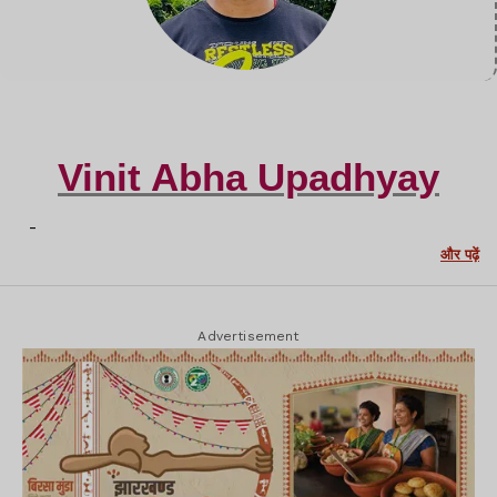
Vinit Abha Upadhyay
-
और पढ़ें
Advertisement