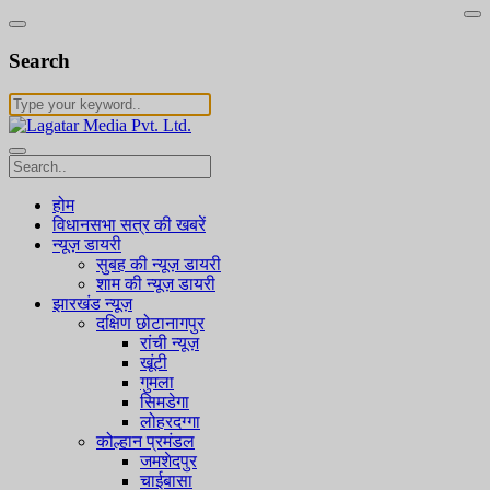
Search
होम
विधानसभा सत्र की खबरें
न्यूज़ डायरी
सुबह की न्यूज़ डायरी
शाम की न्यूज़ डायरी
झारखंड न्यूज़
दक्षिण छोटानागपुर
रांची न्यूज़
खूंटी
गुमला
सिमडेगा
लोहरदग्गा
कोल्हान प्रमंडल
जमशेदपुर
चाईबासा