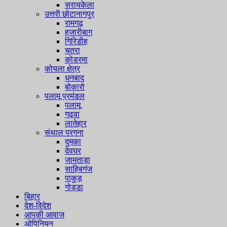
सरायकेला
उत्तरी छोटानागपुर
रामगढ़
हजारीबाग
गिरिडीह
चतरा
कोडरमा
कोयला क्षेत्र
धनबाद
बोकारो
पलामू प्रमंडल
पलामू
गढ़वा
लातेहार
संथाल परगना
दुमका
देवघर
जामताड़ा
साहिबगंज
पाकुड़
गोड्डा
बिहार
देश-विदेश
आपकी आवाज
ओपिनियन