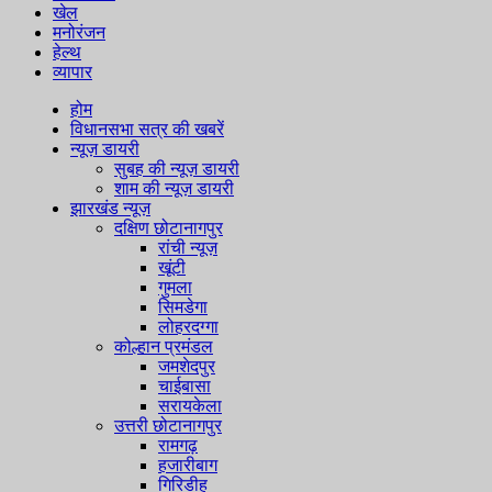
खेल
मनोरंजन
हेल्थ
व्यापार
होम
विधानसभा सत्र की खबरें
न्यूज़ डायरी
सुबह की न्यूज़ डायरी
शाम की न्यूज़ डायरी
झारखंड न्यूज़
दक्षिण छोटानागपुर
रांची न्यूज़
खूंटी
गुमला
सिमडेगा
लोहरदग्गा
कोल्हान प्रमंडल
जमशेदपुर
चाईबासा
सरायकेला
उत्तरी छोटानागपुर
रामगढ़
हजारीबाग
गिरिडीह