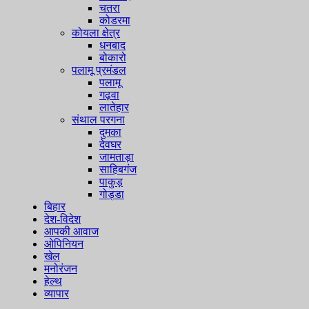
चतरा
कोडरमा
कोयला क्षेत्र
धनबाद
बोकारो
पलामू प्रमंडल
पलामू
गढ़वा
लातेहार
संथाल परगना
दुमका
देवघर
जामताड़ा
साहिबगंज
पाकुड़
गोड्डा
बिहार
देश-विदेश
आपकी आवाज
ओपिनियन
खेल
मनोरंजन
हेल्थ
व्यापार