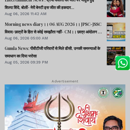
शिल्पा शिंदे, बोलीं- मेरी बेस्टी इस जीत की हकदार...
Aug 06, 2026 11:42 AM
Morning news diary।। 06 AUG 2026।। JPSC-JSSC
विवादः छात्रों के हित से कोई समझौता नहीं- CM।। छात्र आंदोलन के
Aug 06, 2026 05:00 AM
समर्थन में झारखंड आएंगे अभिजीत दीपके।। जब तक अमित शाह सदन
में जवाब नहीं देते, चर्चा नहीं होगीः राहुल।। समेत कई खबरें व वीडियो.
Gumla News: पीवीटीजी परिवारों से मिले डीसी, उनकी समस्याओं के
समाधान का दिया भरोसा
Aug 05, 2026 09:39 PM
Advertisement