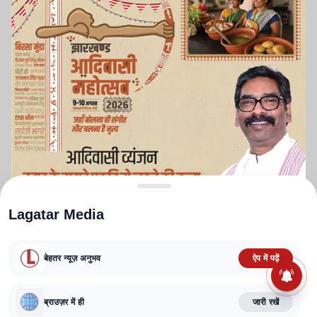
Lagatar Media
बेहतर न्यूज़ अनुभव
ऐप में पढ़ें
ABOUT US
CONTACT US
PRIVACY POLICY
TERMS AND CONDITIONS
CORRECTIONS POLICY
EDITORIAL GUIDELINES
FACT CHECKING POLICY
ब्राउज़र में ही
जारी रखें
Copyright
2025-2026
Lagatar Media Pvt. Ltd.