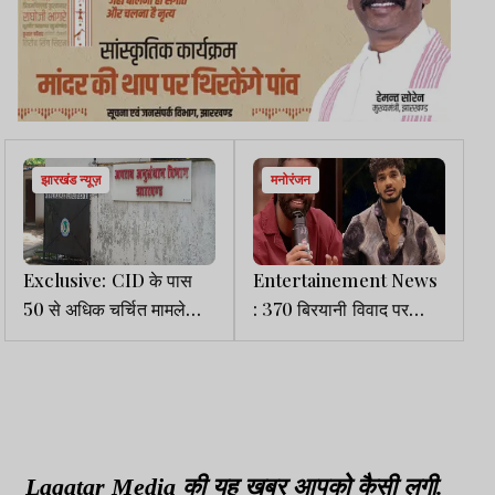
झारखंड न्यूज़
मनोरंजन
Exclusive: CID के पास
Entertainement News
50 से अधिक चर्चित मामले
: 370 बिरयानी विवाद पर
लंबित, समीक्षा के बावजूद नहीं
मुनव्वर फारूकी ने तोड़ी चुप्पी,
सुलझ पा रहे कई कांड
बोलें -किसी की लाश उठेगी
तभी...
Lagatar Media की यह खबर आपको कैसी लगी.