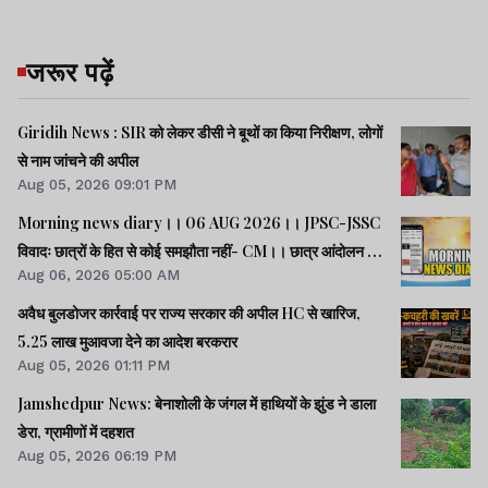
जरूर पढ़ें
Giridih News : SIR को लेकर डीसी ने बूथों का किया निरीक्षण, लोगों
से नाम जांचने की अपील
Aug 05, 2026 09:01 PM
Morning news diary।। 06 AUG 2026।। JPSC-JSSC
विवादः छात्रों के हित से कोई समझौता नहीं- CM।। छात्र आंदोलन के
Aug 06, 2026 05:00 AM
समर्थन में झारखंड आएंगे अभिजीत दीपके।। जब तक अमित शाह सदन
में जवाब नहीं देते, चर्चा नहीं होगीः राहुल।। समेत कई खबरें व वीडियो.
अवैध बुलडोजर कार्रवाई पर राज्य सरकार की अपील HC से खारिज,
5.25 लाख मुआवजा देने का आदेश बरकरार
Aug 05, 2026 01:11 PM
Jamshedpur News: बेनाशोली के जंगल में हाथियों के झुंड ने डाला
डेरा, ग्रामीणों में दहशत
Aug 05, 2026 06:19 PM