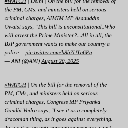
#WATCH
| Delhi | On the bill for the removal of
the PM, CMs, and ministers held on serious
criminal charges, AIMIM MP Asaduddin
Owaisi says, "This bill is unconstitutional..Who
will arrest the Prime Minister?...All in all, the
BJP government wants to make our country a
police…
pic.twitter.com/b8b7UTn6Pn
— ANI (@ANI)
August 20, 2025
#WATCH
| On the bill for the removal of the
PM, CMs, and ministers held on serious
criminal charges, Congress MP Priyanka
Gandhi Vadra says, "I see it as a completely
draconian thing, as it goes against everything.
To say it as an anti-corruption measure is just