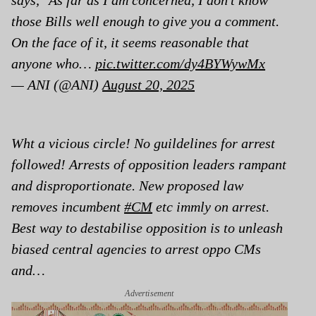
says, "As far as I am concerned, I don't know
those Bills well enough to give you a comment.
On the face of it, it seems reasonable that
anyone who…
pic.twitter.com/dy4BYWywMx
— ANI (@ANI)
August 20, 2025
Wht a vicious circle! No guildelines for arrest
followed! Arrests of opposition leaders rampant
and disproportionate. New proposed law
removes incumbent
#CM
etc immly on arrest.
Best way to destabilise opposition is to unleash
biased central agencies to arrest oppo CMs
and…
Advertisement