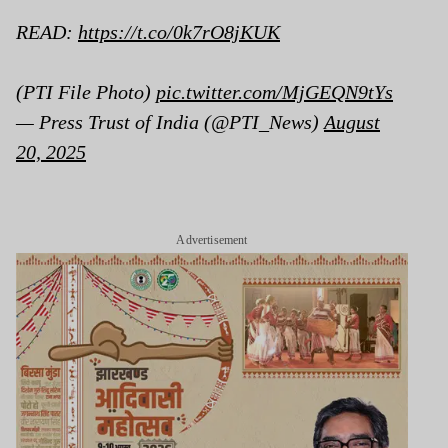
READ:
https://t.co/0k7rO8jKUK
(PTI File Photo)
pic.twitter.com/MjGEQN9tYs
— Press Trust of India (@PTI_News)
August
20, 2025
Advertisement