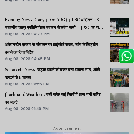
Aug 06, 2026 08:30 PM
Evening News Diary।।06 AUG।।JPSC आंदोलन : 8
सदस्यीय छात्र प्रतिनिमंडल सरकार से करेगा वार्ता।।JPSC का मामला
Aug 06, 2026 04:23 PM
पेपर लीक का नहीं, बैक डोर से गलत नियुक्ति का है : किशोर।।BPSC
AEDO पेपर लीक : BARC का कर्मी रौशन अरेस्ट।।समेत कई खबरें
अवैध स्टोन क्रशर के संचालन पर हाईकोर्ट सख्त, जांच के लिए टीम
व वीडियो।।
बनाने का दिया निर्देश
Aug 06, 2026 04:45 PM
Saraikela News: सड़क हादसे की वजह बना आवारा सांड, ऑटो
पलटने से 6 घायल
Aug 06, 2026 06:56 PM
Jharkhand Weather : रांची समेत कई जिलों में आज भारी बारिश
का अलर्ट
Aug 06, 2026 01:49 PM
Advertisement