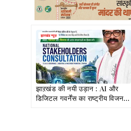
झारखंड न्यूज़
झाऱखंड की नयी उड़ान : AI और
डिजिटल गवर्नेंस का राष्ट्रीय विजन
पेश करेंगे CM हेमंत सोरेन