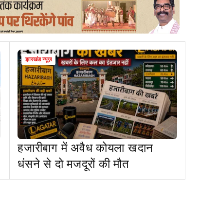
झारखंड न्यूज़
हजारीबाग में अवैध कोयला खदान
धंसने से दो मजदूरों की मौत