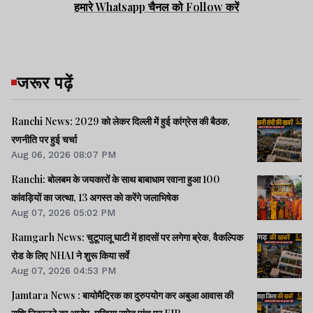
पूछताछ शुरू की. सूत्रों के मुताबिक पूछताछ के लिए
हमारे Whatsapp चैनल को Follow करें
एक युवक को हिरासत में लिया गया है, हालांकि पुलिस
ने इसकी आधिकारिक पुष्टि नहीं की है. पुलिस का
कहना है कि मामले की जांच जारी है और आरोपियों
जरूर पढ़ें
की पहचान के साथ चोरी गए सामानों की बरामदगी के
प्रयास किए जा रहे हैं. लगातार सामने आ रही चोरी
Ranchi News: 2029 को लेकर दिल्ली में हुई कांग्रेस की बैठक,
रणनीति पर हुई चर्चा
की घटनाओं के बीच इस वारदात ने इलाके के लोगों
Aug 06, 2026 08:07 PM
की सुरक्षा संबंधी चिंताओं को भी बढ़ा दिया है.
Ranchi: बोलबम के जयकारों के साथ बाबाधाम रवाना हुआ 100
कांवड़ियों का जत्था, 13 अगस्त को करेंगे जलाभिषेक
झारखंड न्यूज़
Aug 07, 2026 05:02 PM
Ramgarh News: चुटूपालू घाटी में हादसों पर लगेगा ब्रेक, वैकल्पिक
रोड के लिए NHAI ने शुरू किया सर्वे
Saraikela News: तीन
Aug 07, 2026 04:53 PM
बालू घाटों की ई-नीलामी पूरी,
Jamtara News : बायोमैट्रिक का दुरुपयोग कर अबुआ आवास की
रिजर्व प्राइस से करीब दोगुना