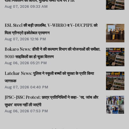
राशि निकालने का आरोप, मुखिया समेत पांच पर FIR
मिला राजस्व
Aug 07, 2026 09:33 AM
झारखंड न्यूज़
ESL Steel की बड़ी उपलब्धि, V-WIRRO व V-DUCPIPE को
मिला ग्रीनप्रो इकोलेबल प्रमाणन
Jharkhand Weather :
Aug 07, 2026 12:16 PM
रांची में तेज आंधी के साथ
Bokaro News: डीसी ने की कल्याण विभाग की योजनाओं की समीक्षा,
बारिश शुरू, 9 जिलों में ऑरेंज
9010 साइकिलों का हो चुका वितरण
अलर्ट
Lagatar Media की यह खबर आपको कैसी लगी.
Aug 06, 2026 05:21 PM
नीचे दिए गए कमेंट बॉक्स में अपनी राय साझा करें.
Latehar News: पुलिस ने स्कूली बच्चों को सुरक्षा के प्रति किया
जागरूक
Aug 07, 2026 04:40 PM
JPSC-JSSC Protest: छात्र प्रतिनिधियों ने कहा- 'रद्द, जांच और
सुधार' वापस नहीं ली जाएंगी
Aug 06, 2026 07:53 PM