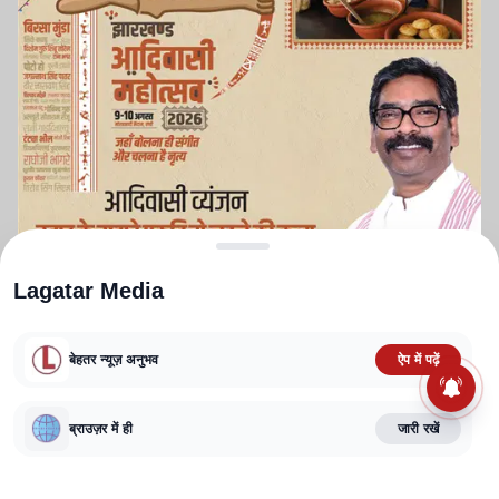
Lagatar Media
बेहतर न्यूज़ अनुभव
ऐप में पढ़ें
ABOUT US
CONTACT US
PRIVACY POLICY
TERMS AND CONDITIONS
ब्राउज़र में ही
जारी रखें
CORRECTIONS POLICY
EDITORIAL GUIDELINES
FACT CHECKING POLICY
Copyright
2025-2026
Lagatar Media Pvt. Ltd.