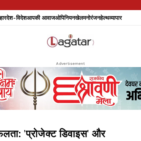
हार
देश-विदेश
आपकी आवाज
ओपिनियन
खेल
मनोरंजन
हेल्थ
व्यापार
Advertisement
लता: 'प्रोजेक्ट डिवाइस' और