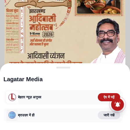
Lagatar Media
बेहतर न्यूज़ अनुभव
ऐप में पढ़ें
ABOUT US
CONTACT US
PRIVACY POLICY
TERMS AND CONDITIONS
CORRECTIONS POLICY
EDITORIAL GUIDELINES
FACT CHECKING POLICY
ब्राउज़र में ही
जारी रखें
Copyright
2025-2026
Lagatar Media Pvt. Ltd.