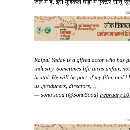
जेल में हैं. इस मुश्किल घड़ी में एक्टर सोनू
Ad
Rajpal Yadav is a gifted actor who has g
industry. Sometimes life turns unfair, no
brutal. He will be part of my film, and I 
us..producers, directors,…
— sonu sood (@SonuSood)
February 10
Ad