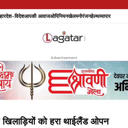
हार
देश-विदेश
आपकी आवाज
ओपिनियन
खेल
मनोरंजन
हेल्थ
व्यापार
Advertisement
िलाड़ियों को हरा थाईलैंड ओपन