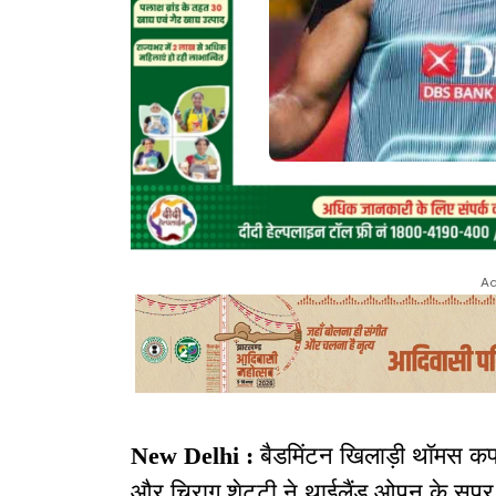
Ad
New Delhi :
बैडमिंटन खिलाड़ी थॉमस कप ब
और चिराग शेट्टी ने थाईलैंड ओपन के सुपर