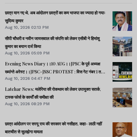
छात्र मान गए थे, अब आंदोलन छात्रों का कम भाजपा का ज्यादा हो गयाः
सुदिव्य कुमार
Aug 10, 2026 02:13 PM
सीपी चौधरी व नवीन जायसवाल की संपत्ति को लेकर एसीबी ने हिमांशु
कुमार का बयान दर्ज किया
Aug 10, 2026 05:09 PM
Evening News Diary।।10 AUG।।JPSC के पूर्व अध्यक्ष
ख्यांग्ते अरेस्ट।।JPSC-JSSC PROTEST : विस गेट नंबर 1 तक
Aug 10, 2026 04:47 PM
पहुंचे छात्र, लाठीचार्ज, वाटर कैनन व आंसू गैस छोड़े।।झारखंड विस :
8399.31 करोड़ का अनुपूरक बजट पास।।मोदी-शाह के इस्तीफे की
Latehar News: मलेरिया की रोकथाम को लेकर उपायुक्त सतर्क,
मांग, रिजिजू बोले-सरकार चर्चा को तैयार।।समेत कई खबरें व
टास्क फोर्स के कार्यों की समीक्षा की
वीडियो।।
Aug 10, 2026 08:29 PM
छात्र आंदोलन पर सरयू राय की सरकार को नसीहत, कहा- लाठी नहीं
बातचीत से सुलझेगा मामला