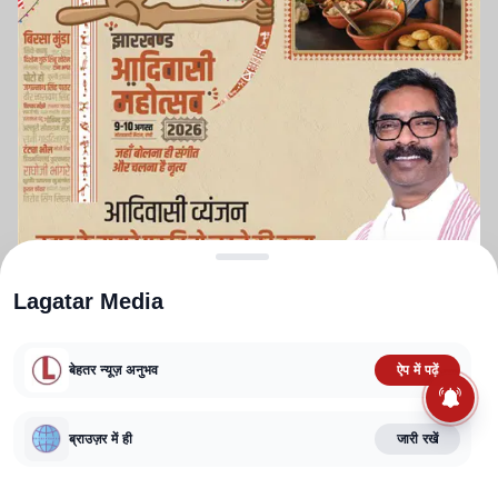
Lagatar Media
बेहतर न्यूज़ अनुभव
ऐप में पढ़ें
ABOUT US
CONTACT US
PRIVACY POLICY
TERMS AND CONDITIONS
ब्राउज़र में ही
जारी रखें
CORRECTIONS POLICY
EDITORIAL GUIDELINES
FACT CHECKING POLICY
Copyright
2025-2026
Lagatar Media Pvt. Ltd.