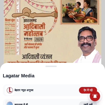
Lagatar Media
बेहतर न्यूज़ अनुभव
ऐप में पढ़ें
ABOUT US
CONTACT US
PRIVACY POLICY
TERMS AND CONDITIONS
CORRECTIONS POLICY
EDITORIAL GUIDELINES
FACT CHECKING POLICY
ब्राउज़र में ही
जारी रखें