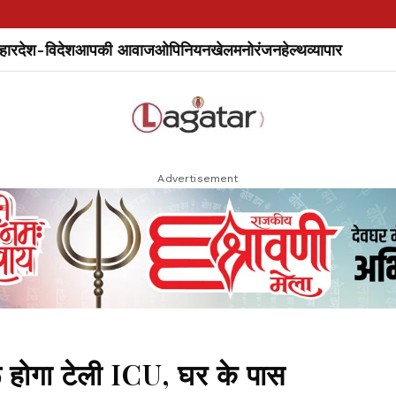
हार
देश-विदेश
आपकी आवाज
ओपिनियन
खेल
मनोरंजन
हेल्थ
व्यापार
Advertisement
रू होगा टेली ICU, घर के पास