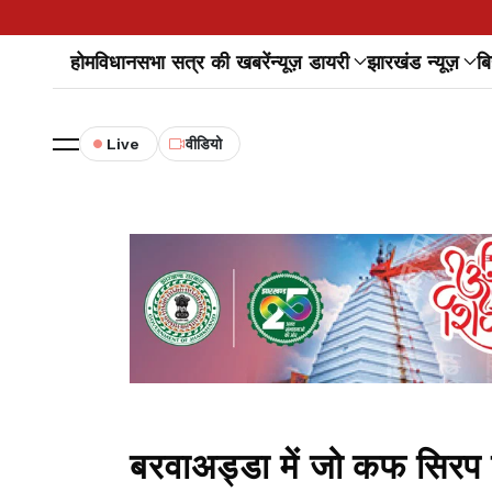
होम
विधानसभा सत्र की खबरें
न्यूज़ डायरी
झारखंड न्यूज़
बि
Live
वीडियो
बरवाअड्डा में जो कफ सिरप