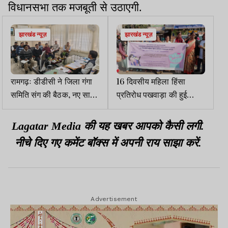
विधानसभा तक मजबूती से उठाएगी.
झारखंड न्यूज़
झारखंड न्यूज़
रामगढ़ः डीडीसी ने जिला गंगा
16 दिवसीय महिला हिंसा
समिति संग की बैठक, नए साल
प्रतिरोध पखवाड़ा की हुई
की तैयारी में जुटने का निर्देश
शुरुआत, रांची में शांति मार्च
Lagatar Media की यह खबर आपको कैसी लगी.
नीचे दिए गए कमेंट बॉक्स में अपनी राय साझा करें.
Advertisement