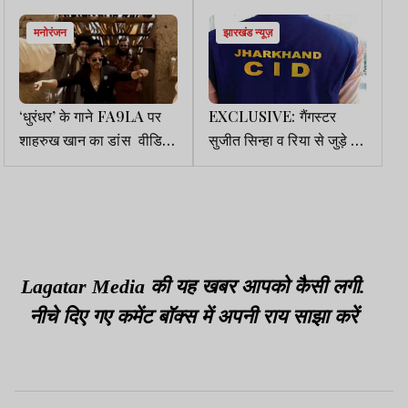
मनोरंजन
झारखंड न्यूज़
‘धुरंधर’ के गाने FA9LA पर
EXCLUSIVE: गैंगस्टर
शाहरुख खान का डांस वीडियो
सुजीत सिन्हा व रिया से जुड़े 4
वायरल, जानें सच्चाई
केस की CID करेगी जांच, पाक
हथियारों की तस्करी व
गोलीबारी से जुड़ा है मामला
Lagatar Media की यह खबर आपको कैसी लगी.
नीचे दिए गए कमेंट बॉक्स में अपनी राय साझा करें