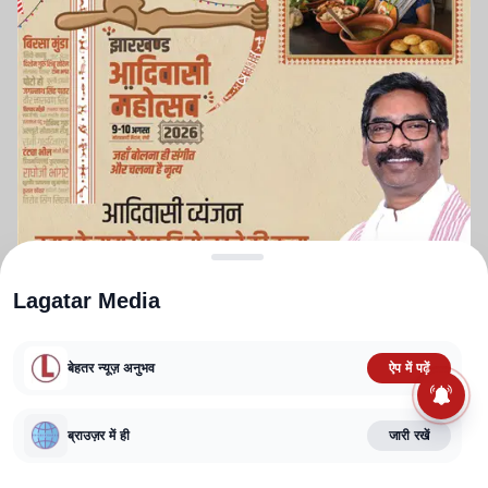
Lagatar Media
बेहतर न्यूज़ अनुभव
ऐप में पढ़ें
ABOUT US
CONTACT US
PRIVACY POLICY
TERMS AND CONDITIONS
ब्राउज़र में ही
जारी रखें
CORRECTIONS POLICY
EDITORIAL GUIDELINES
FACT CHECKING POLICY
Copyright
2025-2026
Lagatar Media Pvt. Ltd.