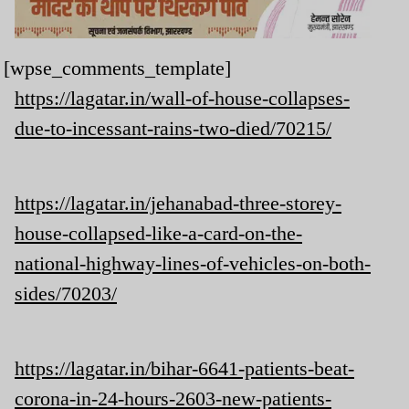
[wpse_comments_template]
https://lagatar.in/wall-of-house-collapses-
due-to-incessant-rains-two-died/70215/
https://lagatar.in/jehanabad-three-storey-
house-collapsed-like-a-card-on-the-
national-highway-lines-of-vehicles-on-both-
sides/70203/
https://lagatar.in/bihar-6641-patients-beat-
corona-in-24-hours-2603-new-patients-