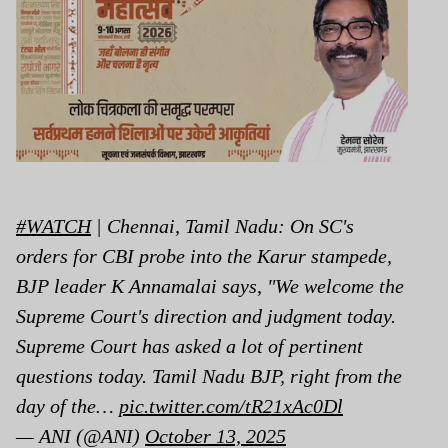
#WATCH
| Chennai, Tamil Nadu: On SC's
orders for CBI probe into the Karur stampede,
BJP leader K Annamalai says, "We welcome the
Supreme Court's direction and judgment today.
Supreme Court has asked a lot of pertinent
questions today. Tamil Nadu BJP, right from the
day of the…
pic.twitter.com/tR21xAc0Dl
— ANI (@ANI)
October 13, 2025