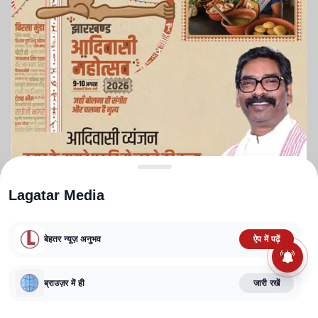
Lagatar Media
बेहतर न्यूज़ अनुभव
ऐप में पढ़ें
ABOUT US
CONTACT US
PRIVACY POLICY
TERMS AND CONDITIONS
ब्राउज़र में ही
जारी रखें
CORRECTIONS POLICY
EDITORIAL GUIDELINES
FACT CHECKING POLICY
Copyright
2025-2026
Lagatar Media Pvt. Ltd.