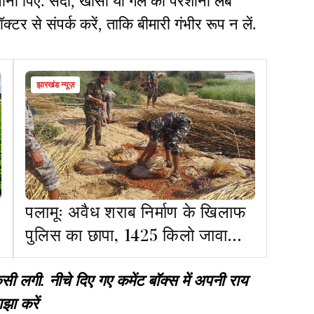
ानी पिए. सर्दी, खांसी या गले की परेशानी लंबे
टर से संपर्क करें, ताकि बीमारी गंभीर रूप न लें.
झारखंड न्यूज़
पलामूः अवैध शराब निर्माण के खिलाफ
पुलिस का छापा, 1425 किलो जावा
महुआ नष्ट
गी. नीचे दिए गए कमेंट बॉक्स में अपनी राय
झा करें