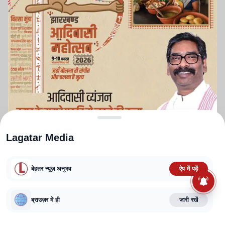
Lagatar Media
बेहतर न्यूज़ अनुभव
ऐप में पढ़ें
ABOUT US
CONTACT US
PRIVACY POLICY
TERMS AND CONDITIONS
ब्राउज़र में ही
जारी रखें
CORRECTIONS POLICY
EDITORIAL GUIDELINES
FACT CHECKING POLICY
Copyright
2025-2026
Lagatar Media Pvt. Ltd.