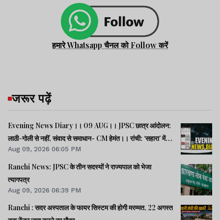
हमारे Whatsapp चैनल को Follow करें
जरूर पढ़ें
Evening News Diary।। 09 AUG।। JPSC छात्र आंदोलन:
लाठी-गोली से नहीं, संवाद से समाधान- CM हेमंत।। रांची: ‘सहारा’ में
Aug 09, 2026 06:05 PM
फंसे 32600 करोड़ की वापसी को लेकर सत्याग्रह।। SC/ST क्रीमी
लेयर: भागवत के बयान राजनीतिक स्वार्थ से प्रेरित- मायावती।। समेत
Ranchi News: JPSC के तीन सदस्यों ने राज्यपाल को भेजा
अन्य खबरें व वीडियो।।
त्यागपत्र
Aug 09, 2026 06:39 PM
Ranchi : सदर अस्पताल के फायर सिस्टम की होगी मरम्मत, 22 अगस्त