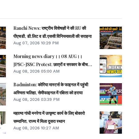
Ranchi News: राष्ट्रीय विशेषज्ञों ने की RU की
पीएचडी, डी.लिट व डी.एससी विनियमावली की सराहना
Aug 07, 2026 10:29 PM
Morning news diary।। 08 AUG।।
JPSC-JSSC Protest: छात्रों व सरकार के बीच
Aug 08, 2026 05:00 AM
पहली वार्ता रही सकारात्मक।। साइबर क्राइम मामलों
की जांच में झारखंड पुलिस फिसड्डी।।संसद में विपक्षी
Badminton: कोरिया मास्टर्स के फाइनल में पहुंची
दलों का हंगामा, कार्यवाही स्थगित।। समेत कई खबरें व
अस्मिता चलिहा, सेमीफाइनल में रक्षिता को हराया
वीडियो.
Aug 08, 2026 03:39 PM
महात्मा गांधी मनरेगा में उत्कृष्ट कार्य के लिए बोकारो
सम्मानित, राज्य में मिला दूसरा स्थान
Aug 08, 2026 10:27 AM