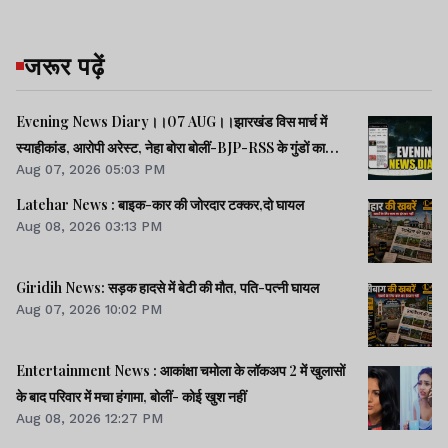
जरूर पढ़ें
Evening News Diary।।07 AUG।।झारखंड विस मार्च में
स्याहीकांड, आरोपी अरेस्ट, नेहा बोरा बोलीं-BJP-RSS के गुंडों का
Aug 07, 2026 05:03 PM
काम।।आंदोलनरत छात्रों की समस्याओं को समझना चाहती सरकार:
CM।।छात्रों से मिले SDO, वार्ता की उम्मीद।।40 साल बाद बोफोर्स
Latehar News : बाइक-कार की जोरदार टक्‍कर,दो घायल
केस बंद।।समेत कई खबरें व वीडियो।।
Aug 08, 2026 03:13 PM
Giridih News: सड़क हादसे में बेटी की मौत, पति-पत्नी घायल
Aug 07, 2026 10:02 PM
Entertainment News : आकांक्षा चमोला के लॉकअप 2 में खुलासों
के बाद परिवार में मचा हंगामा, बोलीं- कोई खुश नहीं
Aug 08, 2026 12:27 PM