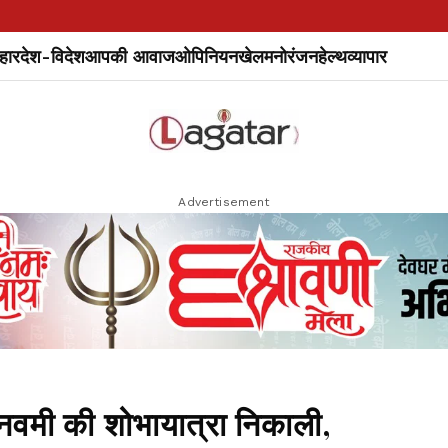
हार
देश-विदेश
आपकी आवाज
ओपिनियन
खेल
मनोरंजन
हेल्थ
व्यापार
Advertisement
मनवमी की शोभायात्रा निकाली,