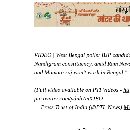
VIDEO | West Bengal polls: BJP candida
Nandigram constituency, amid Ram Navam
and Mamata raj won't work in Bengal."
(Full video available on PTI Videos -
ht
pic.twitter.com/ydnh7mXJEO
— Press Trust of India (@PTI_News)
Ma