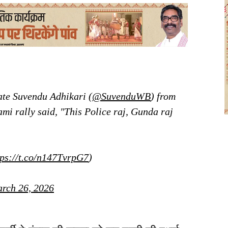
te Suvendu Adhikari (
@SuvenduWB
) from
i rally said, "This Police raj, Gunda raj
tps://t.co/n147TvrpG7
)
rch 26, 2026