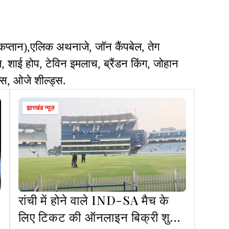
कप्तान),एलिक अथनाजे, जॉन कैंपबेल, तेग
ज, शाई होप, टेविन इमलाच, ब्रैंडन किंग, जोहान
्स, ओजे शील्ड्स.
झारखंड न्यूज़
रांची में होने वाले IND-SA मैच के
लिए टिकट की ऑनलाइन बिक्री शुरू,