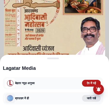
Lagatar Media
बेहतर न्यूज़ अनुभव
ऐप में पढ़ें
ABOUT US
CONTACT US
PRIVACY POLICY
TERMS AND CONDITIONS
CORRECTIONS POLICY
EDITORIAL GUIDELINES
FACT CHECKING POLICY
ब्राउज़र में ही
जारी रखें
Copyright
2025-2026
Lagatar Media Pvt. Ltd.