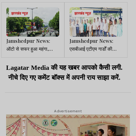
झारखंड न्यूज़
झारखंड न्यूज़
Jamshedpur News:
Jamshedpur News:
ऑटो से सफर हुआ महंगा,
एसबीआई एटीएम गार्डों की
आदित्यपुर-गम्हरिया समेत कई
नौकरी पर गिरी गाज, कर्मियों ने
रूटों पर किराया 5 रुपये बढ़ा
मांगा इंसाफ
Lagatar Media की यह खबर आपको कैसी लगी.
नीचे दिए गए कमेंट बॉक्स में अपनी राय साझा करें.
Advertisement