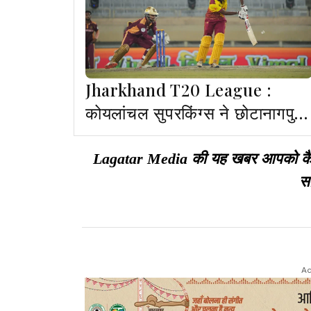
Jharkhand T20 League :
कोयलांचल सुपरकिंग्स ने छोटानागपुर
रॉयल्स को 13 रनों से हराया
Lagatar Media की यह खबर आपको कैसी ल
सा
Ad