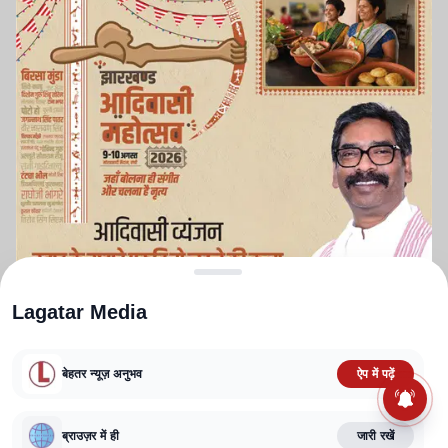
Lagatar Media
बेहतर न्यूज़ अनुभव
ऐप में पढ़ें
ABOUT US
CONTACT US
PRIVACY POLICY
TERMS AND CONDITIONS
ब्राउज़र में ही
जारी रखें
CORRECTIONS POLICY
EDITORIAL GUIDELINES
FACT CHECKING POLICY