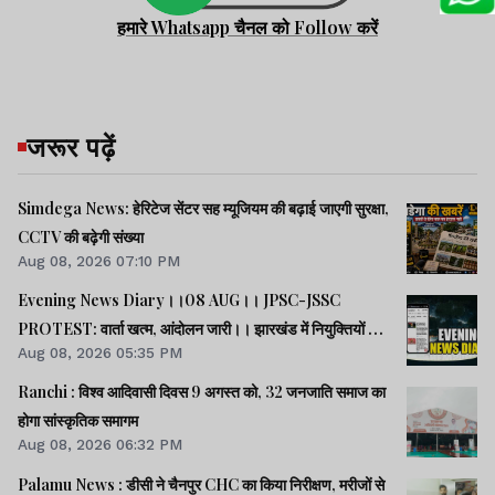
हमारे Whatsapp चैनल को Follow करें
जरूर पढ़ें
Simdega News: हेरिटेज सेंटर सह म्यूजियम की बढ़ाई जाएगी सुरक्षा,
CCTV की बढ़ेगी संख्या
Aug 08, 2026 07:10 PM
Evening News Diary।।08 AUG।। JPSC-JSSC
PROTEST: वार्ता खत्म, आंदोलन जारी।। झारखंड में नियुक्तियों में
Aug 08, 2026 05:35 PM
भ्रष्टाचार-01: विधानसभा से हुई शुरूआत।। महिला आरक्षण कानून
लागू में देर क्यों -राहुल।। समेत अन्य खबरें व वीडियो।।
Ranchi : विश्व आदिवासी दिवस 9 अगस्त को, 32 जनजाति समाज का
होगा सांस्कृतिक समागम
Aug 08, 2026 06:32 PM
Palamu News : डीसी ने चैनपुर CHC का किया निरीक्षण, मरीजों से