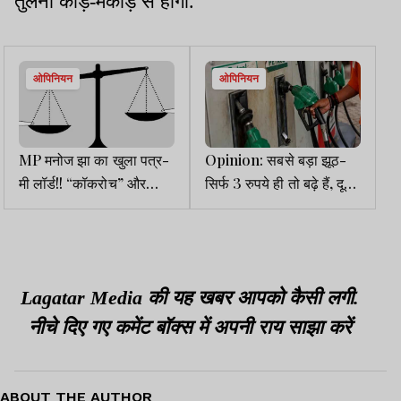
तुलना कीड़े-मकौड़े से होगी.
ओपिनियन
ओपिनियन
MP मनोज झा का खुला पत्र-
Opinion: सबसे बड़ा झूठ-
मी लॉर्ड!! “कॉकरोच” और
सिर्फ 3 रुपये ही तो बढ़े हैं, दूसरे
“परजीवियों” की ओर से एक
देश का देखो
विनम्र प्रार्थना
Lagatar Media की यह खबर आपको कैसी लगी.
नीचे दिए गए कमेंट बॉक्स में अपनी राय साझा करें
ABOUT THE AUTHOR