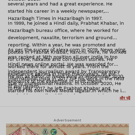
several years and had a great experience. He
started his career in a weekly newspaper,
Hazaribagh Times in Hazaribagh in 1997.
In 1999, he joined a Hindi daily, Prabhat Khabar, in
Hazaribagh bureau office, where he worked for
development, naxalite, terrorism and ground
reporting. Within a year, he was promoted and
As per the survey of alexa.com in 2019, News wing
posted in Prabhat Khabar, Ranchi. Here, he worked
was ranked at 16th position all over India in top
for crime, naxalite and corruption stories. He
Hindi news online portal. He was awarded for
worked there for almost 18 years. From the
independent journalism award by Transparency
experience gained in these many years, he got
He left as editor of News wing in September 2020,
International India in 2017 for his work in the field
exposure to the expertise in print media.
due to professional reasons. In October 2020, He
of journalism.
In the year 2017, he left Prabhat Khabar and
started his own News Media lagatar.in which he is
worked in an online bilingual news portal,
serving as an editor-in-chief.
और पढ़ें
Newswing.com, as its editor. In the short span of
three years of consistent hard work, it gained a lot
of significance and popularity in the state of
Advertisement
Jharkhand.
At this time (2017-2019), almost all the print and